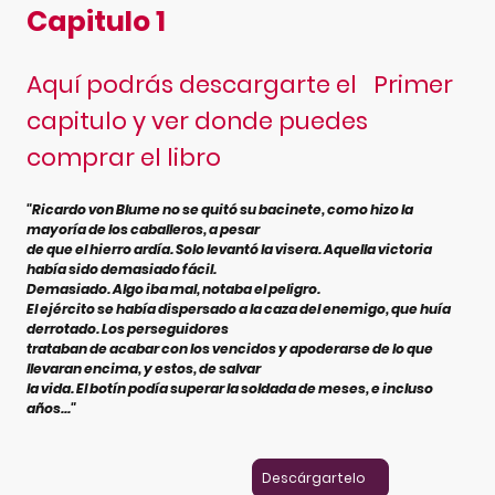
Capitulo 1
Aquí podrás descargarte el Primer
capitulo y ver donde puedes
comprar el libro
"Ricardo von Blume no se quitó su bacinete, como hizo la
mayoría de los caballeros, a pesar
de que el hierro ardía. Solo levantó la visera. Aquella victoria
había sido demasiado fácil.
Demasiado. Algo iba mal, notaba el peligro.
El ejército se había dispersado a la caza del enemigo, que huía
derrotado. Los perseguidores
trataban de acabar con los vencidos y apoderarse de lo que
llevaran encima, y estos, de salvar
la vida. El botín podía superar la soldada de meses, e incluso
años..."
Descárgartelo